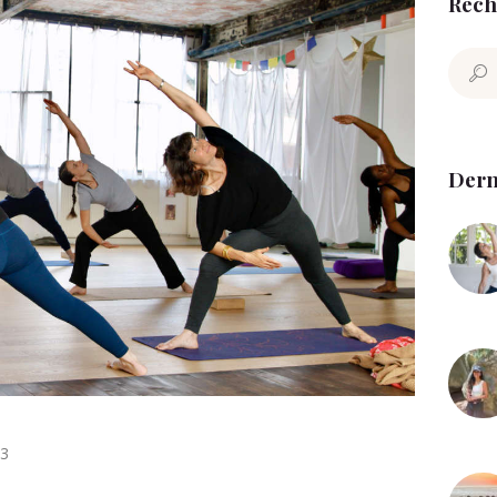
Rech
Mariana
Recher
Contact
Dern
23