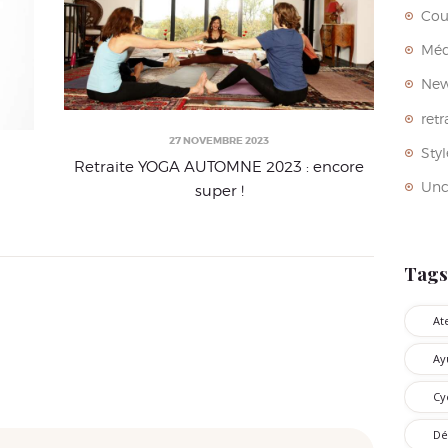
Cou
Méd
Ne
retr
27 NOVEMBRE 2023
Styl
Retraite YOGA AUTOMNE 2023 : encore
Unc
super !
Tags
At
Ay
Cy
Dé