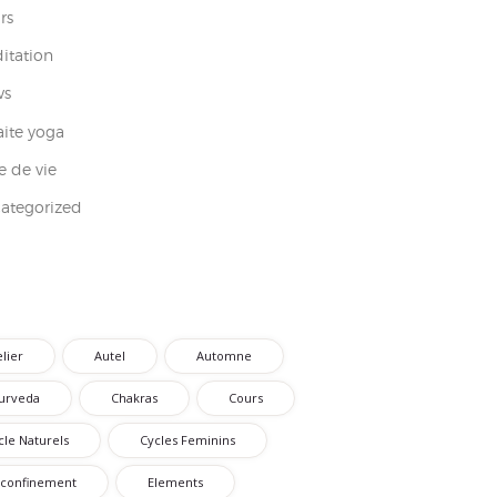
rs
itation
ws
aite yoga
e de vie
ategorized
elier
Autel
Automne
urveda
Chakras
Cours
cle Naturels
Cycles Feminins
confinement
Elements