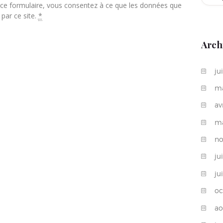
ant ce formulaire, vous consentez à ce que les données que
 par ce site.
*
Arch
ju
m
av
m
n
ju
ju
oc
a