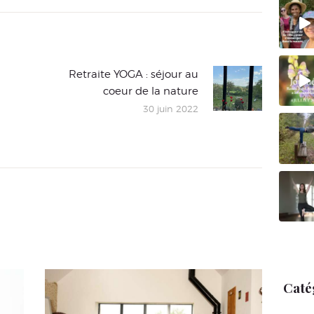
Retraite YOGA : séjour au
Article
coeur de la nature
suivant
30 juin 2022
:
Caté