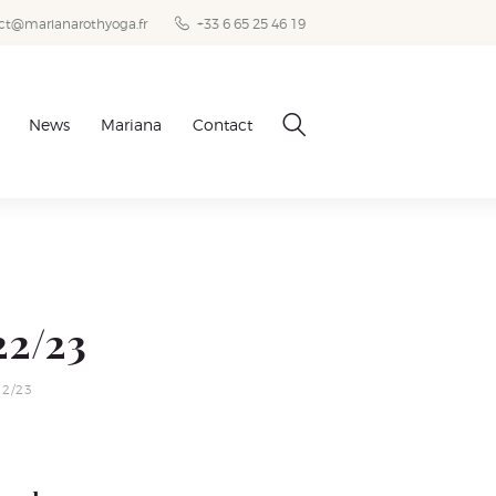
+33 6 65 25 46 19
ct@marianarothyoga.fr
News
Mariana
Contact
22/23
2/23