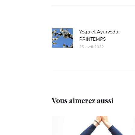
Navigation
de
l’article
Article
Yoga et Ayurveda :
PRINTEMPS
précédent
23 avril 2022
:
Vous aimerez aussi