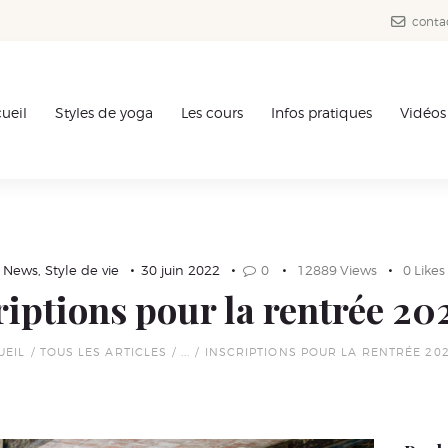
Accueil
conta
Styles de
ueil
Styles de yoga
Les cours
Infos pratiques
Vidéos
yoga
Les cours
Infos
News
,
Style de vie
30 juin 2022
0
12889
Views
0
Likes
pratiques
riptions pour la rentrée 20
Vidéos
UEIL
TOUS LES ARTICLES
...
INSCRIPTIONS POUR LA RENTRÉE 202
News