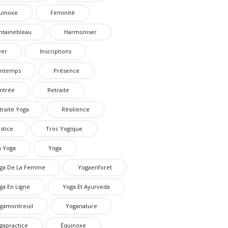
uinoxe
Feminité
ntainebleau
Harmoniser
ver
Inscriptions
intemps
Présence
ntrée
Retraite
traite Yoga
Résilience
lstice
Troc Yogique
n Yoga
Yoga
ga De La Femme
Yogaenforet
ga En Ligne
Yoga Et Ayurveda
gamontreuil
Yoganature
gapractice
Équinoxe