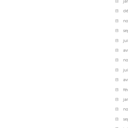
ja
d
n
s
ju
av
n
ju
av
fé
ja
n
s