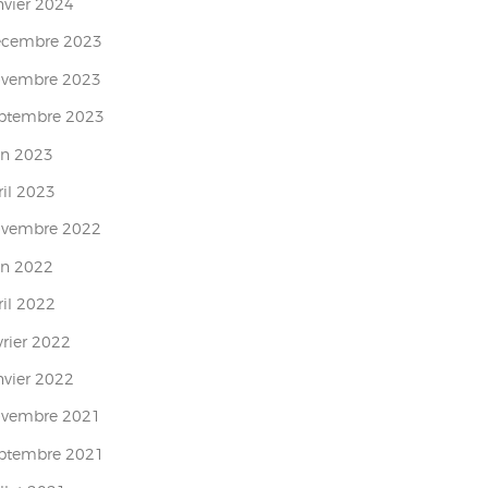
nvier
2024
écembre
2023
ovembre
2023
eptembre
2023
in
2023
ril
2023
ovembre
2022
in
2022
ril
2022
vrier
2022
nvier
2022
ovembre
2021
eptembre
2021