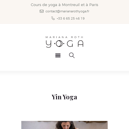
Accueil
Cours de yoga à Montreuil et à Paris
contact@marianarothyoga.fr
Styles de yoga
+33 6 65 25 46 19
Les cours
Infos pratiques
Vidéos
News
Mariana
Contact
Yin Yoga