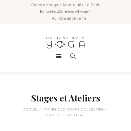
Accueil
Cours de yoga à Montreuil et à Paris
contact@marianarothyoga.fr
Styles de yoga
+33 6 65 25 46 19
Les cours
Infos pratiques
Vidéos
News
Mariana
Contact
Stages et Ateliers
ACCUEIL
TARIFS DES COURS COLLECTIFS
STAGES ET ATELIERS