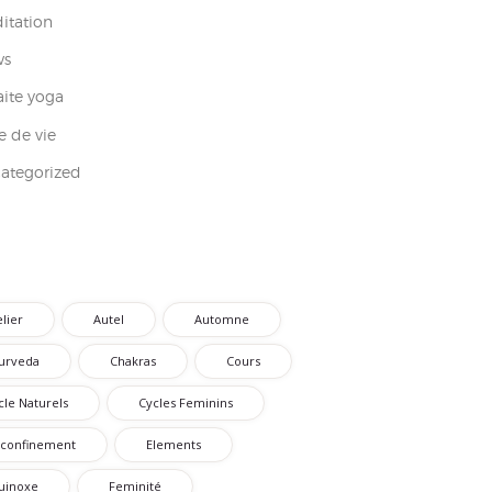
itation
ws
aite yoga
e de vie
ategorized
elier
Autel
Automne
urveda
Chakras
Cours
cle Naturels
Cycles Feminins
confinement
Elements
uinoxe
Feminité