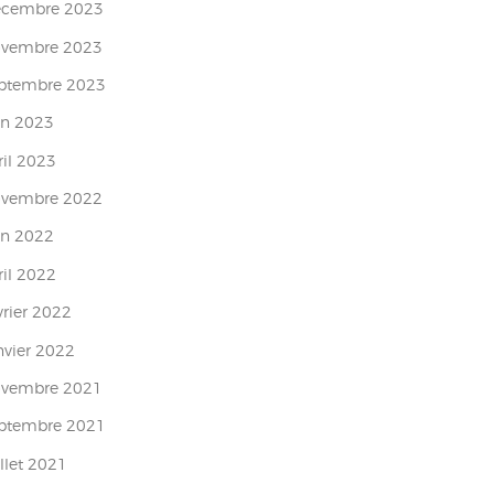
écembre
2023
ovembre
2023
eptembre
2023
in
2023
ril
2023
ovembre
2022
in
2022
ril
2022
vrier
2022
nvier
2022
ovembre
2021
eptembre
2021
illet
2021