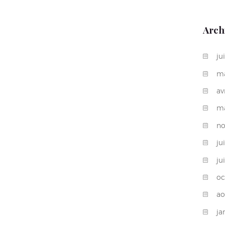
Arch
ju
m
av
m
n
ju
ju
oc
a
ja