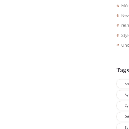
Méd
Ne
retr
Styl
Unc
Tags
At
Ay
Cy
Dé
Eq