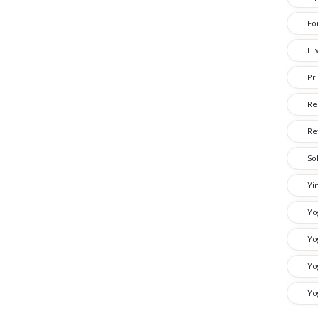
Fo
Hi
Pr
Re
Re
So
Yi
Yo
Yo
Yo
Yo