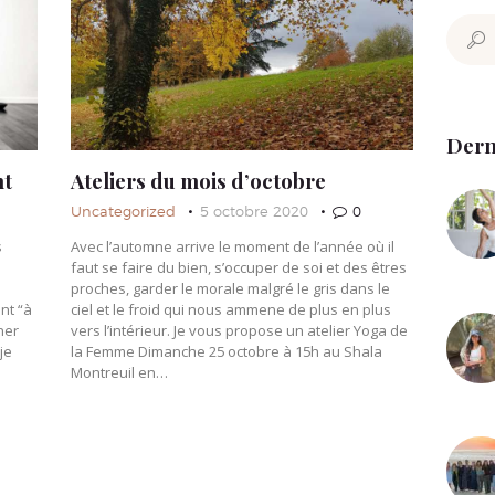
Mariana
Recher
Contact
Dern
nt
Ateliers du mois d’octobre
Uncategorized
5 octobre 2020
0
s
Avec l’automne arrive le moment de l’année où il
faut se faire du bien, s’occuper de soi et des êtres
proches, garder le morale malgré le gris dans le
nt “à
ciel et le froid qui nous ammene de plus en plus
ner
vers l’intérieur. Je vous propose un atelier Yoga de
je
la Femme Dimanche 25 octobre à 15h au Shala
Montreuil en…