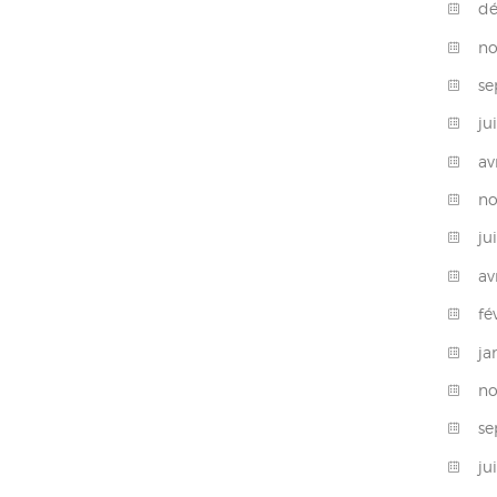
d
n
s
ju
av
n
ju
av
fé
ja
n
s
ju