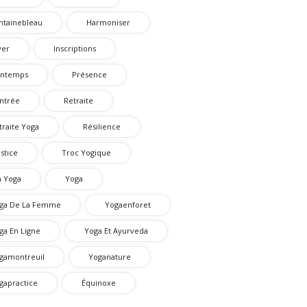
ntainebleau
Harmoniser
ver
Inscriptions
intemps
Présence
ntrée
Retraite
traite Yoga
Résilience
lstice
Troc Yogique
n Yoga
Yoga
ga De La Femme
Yogaenforet
ga En Ligne
Yoga Et Ayurveda
gamontreuil
Yoganature
gapractice
Équinoxe