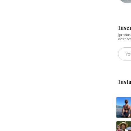
Inscr
(promis
désinsc
Inst