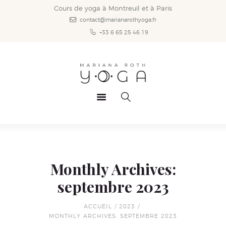
Accueil
Cours de yoga à Montreuil et à Paris
contact@marianarothyoga.fr
Styles de yoga
+33 6 65 25 46 19
Les cours
Infos pratiques
Vidéos
News
Mariana
Contact
Monthly Archives:
septembre 2023
ACCUEIL
2023
MONTHLY ARCHIVES: SEPTEMBRE 2023