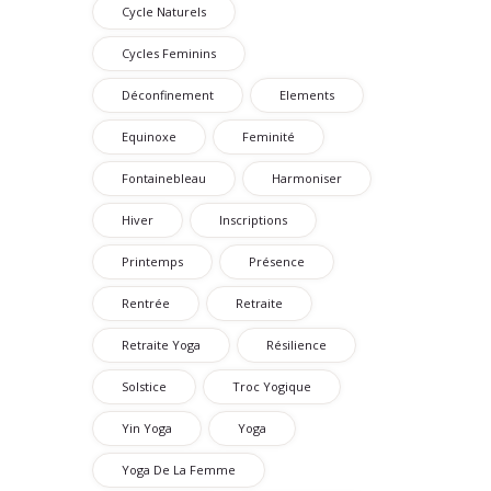
Cycle Naturels
Cycles Feminins
Déconfinement
Elements
Equinoxe
Feminité
Fontainebleau
Harmoniser
Hiver
Inscriptions
Printemps
Présence
Rentrée
Retraite
Retraite Yoga
Résilience
Solstice
Troc Yogique
Yin Yoga
Yoga
Yoga De La Femme