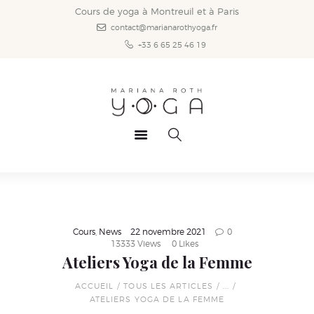
Accueil
Cours de yoga à Montreuil et à Paris
contact@marianarothyoga.fr
Styles de yoga
+33 6 65 25 46 19
Les cours
Infos pratiques
Vidéos
News
Mariana
Contact
Cours
,
News
22 novembre 2021
0
13333
Views
0
Likes
Ateliers Yoga de la Femme
ACCUEIL
TOUS LES ARTICLES
...
ATELIERS YOGA DE LA FEMME