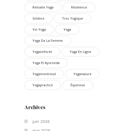
Retraite Yoga
Résilience
Solstice
Troc Yogique
Yin Yoga
Yoga
Yoga De La Femme
Yogaenforet
Yoga En Ligne
Yoga Et Ayurveda
Yogamontreuil
Yoganature
Yogapractice
Équinoxe
Archives
juin
2026
mai
2026