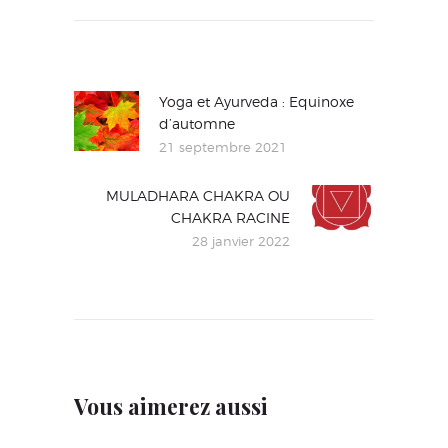
Navigation
de
l’article
Article
Yoga et Ayurveda : Equinoxe
d’automne
précédent
21 septembre 2021
:
MULADHARA CHAKRA OU
Article
CHAKRA RACINE
suivant
28 janvier 2022
:
Vous aimerez aussi